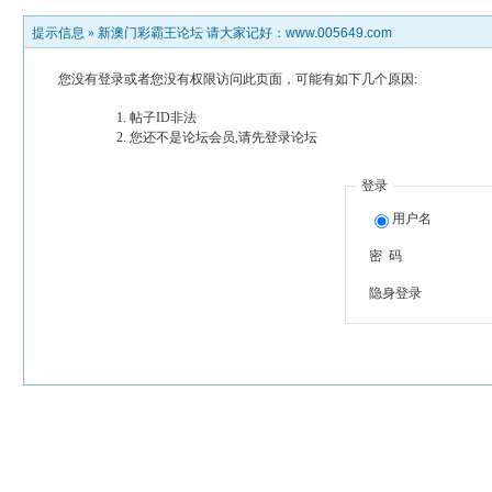
提示信息 »
新澳门彩霸王论坛 请大家记好：www.005649.com
您没有登录或者您没有权限访问此页面，可能有如下几个原因:
帖子ID非法
您还不是论坛会员,请先登录论坛
登录
用户名
密 码
隐身登录