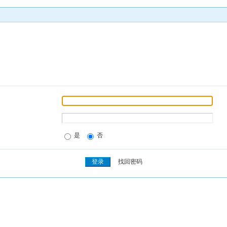
是
否
找回密码