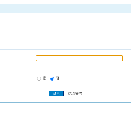
是
否
找回密码