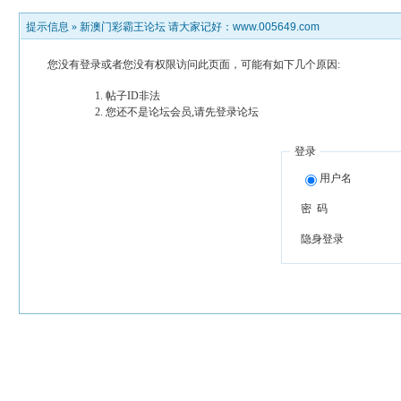
提示信息 »
新澳门彩霸王论坛 请大家记好：www.005649.com
您没有登录或者您没有权限访问此页面，可能有如下几个原因:
帖子ID非法
您还不是论坛会员,请先登录论坛
登录
用户名
密 码
隐身登录