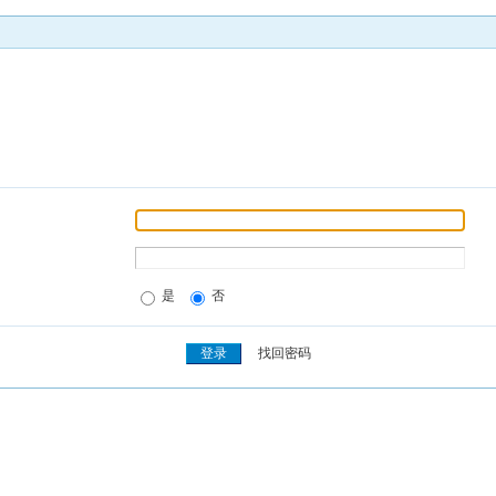
是
否
找回密码